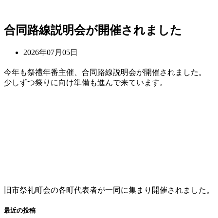
コ
合同路線説明会が開催されました
ン
テ
2026年07月05日
ン
ツ
今年も祭禮年番主催、合同路線説明会が開催されました。
へ
少しずつ祭りに向け準備も進んで来ています。
ス
キ
ッ
プ
旧市祭礼町会の各町代表者が一同に集まり開催されました。
最近の投稿