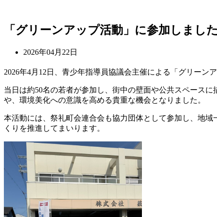
コ
「グリーンアップ活動」に参加しまし
ン
テ
2026年04月22日
ン
ツ
2026年4月12日、青少年指導員協議会主催による「グリ
へ
ス
当日は約50名の若者が参加し、街中の壁面や公共スペース
キ
や、環境美化への意識を高める貴重な機会となりました。
ッ
本活動には、祭礼町会連合会も協力団体として参加し、地域
プ
くりを推進してまいります。