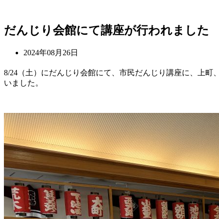
コ
だんじり会館にて講座が行われました
ン
テ
2024年08月26日
ン
ツ
8/24（土）にだんじり会館にて、市民だんじり講座に、上
へ
いました。
ス
キ
ッ
プ