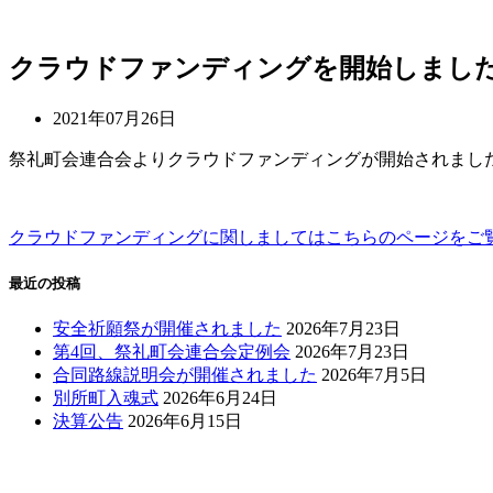
コ
クラウドファンディングを開始しまし
ン
テ
2021年07月26日
ン
ツ
祭礼町会連合会よりクラウドファンディングが開始されまし
へ
ス
キ
クラウドファンディングに関しましてはこちらのページをご
ッ
プ
最近の投稿
安全祈願祭が開催されました
2026年7月23日
第4回、祭礼町会連合会定例会
2026年7月23日
合同路線説明会が開催されました
2026年7月5日
別所町入魂式
2026年6月24日
決算公告
2026年6月15日
Menu